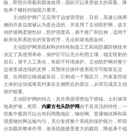
验，即部分荷载和群体效用，因此可以承受较大的荷载，降
低单个螺栓的锚固力要求。
主动防护网广泛应用于边坡管理处，目前，高速公路两
侧的许多边坡被认为是合适的，并采用了主动防护网，该主
动护坡网柔韧性好，防护强度高，易于推广和拉伸，适用于
标准化和系统化的安装程序，无论斜坡地形如何。
主动防护网系统材料的特殊制造工艺和高防腐防锈技术
决定了其使用寿命，保护区可以充分利用土壤，稳定喷射的
岩石，便于人工美化，有助于环境保护。主动防护网对整个
边坡形成连续的支撑，其预张拉操作使系统尽可能靠近边
坡。在局部位移或破坏后，它构成一个预应力，约束某些岩
土体的运动或将其约束在左侧附近的原位，从而完成其主动
保护能量。
主动防护网的特点：其作用原理类似于喷锚、土钉墙等
地表护坡，然而，
内蒙古包头防护网
由于其灵活的特性，一
些集中载荷可以分布到周围地区，钢丝网、普通钢丝网和高
强度钢丝网运输均匀，充分发挥整个系统的保护能力，即部
分加载和整体作用，使系统能接受更大的载荷，降低单个锚